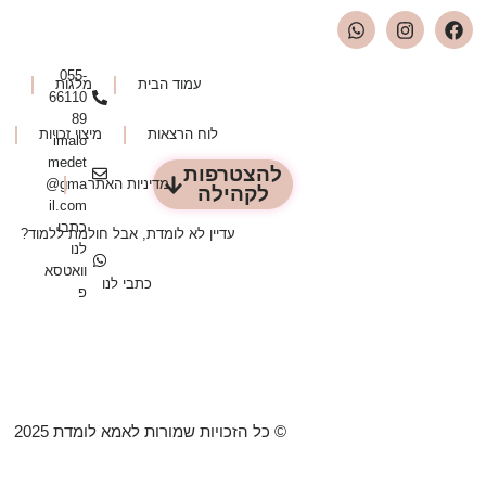
055-
עמוד הבית
מלגות
66110
89
לוח הרצאות
מיצוי זכויות
imalo
medet
להצטרפות
מדיניות האתר
@gma
לקהילה
il.com
כתבו
עדיין לא לומדת, אבל חולמת ללמוד?
לנו
וואטסא
כתבי לנו
פ
© כל הזכויות שמורות לאמא לומדת 2025