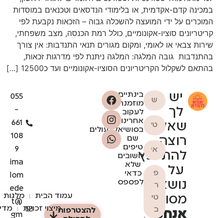
במכינה קדם-אקדמית, או בלימודי הנדסאים וטכנאים במוסדות
המוכרים על ידי המועצה להשכלה גבוה – הזכאות נקבעת לפי
קריטריונים סוציו-אקונומיים, כולל רמת הכנסה, מצב משפחתי,
שירות צבאי או לאומי, ומקום מגורים תנאי התנדבות: אין צורך
בהתנדבות גובה המלגה: המלגה ניתנת לפי מדרגות זכאות,
בהתאם לשקלול הקריטריונים הסוציו-אקונומיים ועד כ12500 […]
יש
בינתיים,
055
מוזמנת
לך
-
לעקוב
אחרינו
661
שאלה?
בסושיאל...עולים
108
רוצה
שם
טיפים
9
להתייעץ
חשובים
ima
שלא
על
כדאי
lom
נושא
לפספס
ede
עמוד הבית
מלגות
מסוים?
t@
מיצוי זכויות
מדינ
להצטרפות
אנחנו
gm